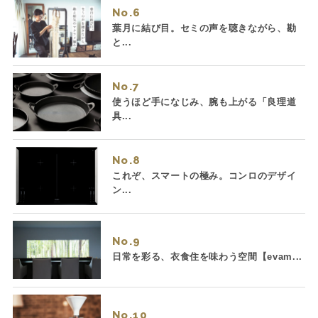
No.
葉月に結び目。セミの声を聴きながら、勘
と...
No.
使うほど手になじみ、腕も上がる「良理道
具...
No.
これぞ、スマートの極み。コンロのデザイ
ン...
No.
日常を彩る、衣食住を味わう空間【evam...
No.