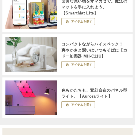
面倒な買い物をオマカセで。魔法の
マットを手に入れよう。
【SmartMat Lite】
アイテムを探す
コンパクトながらハイスペック！
爽やかさと潤いはいつもそばに【カ
ドー加湿器 MH-C11U】
アイテムを探す
色もかたちも、変幻自在のパネル型
ライト。【Auroraライト】
アイテムを探す