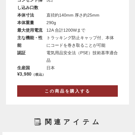
し込み口数
本体寸法
直径約140mm 厚さ約25mm
本体重量
290g
最大使用電流
12A 合計1200Wまで
主な機能・性
トラッキング防止キャップ付、本体
能
にコードを巻き取ることが可能
認証
電気用品安全法（PSE）技術基準適合
品
生産国
日本
¥3,980
（税込）
この商品を購入する
関連アイテム