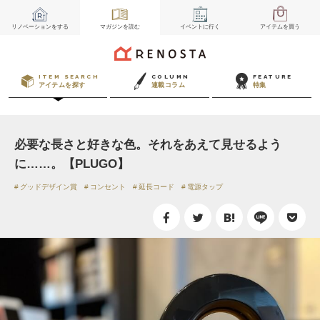
リノベーション
をする
マガジン
を読む
イベント
に行く
アイテム
を買う
ITEM SEARCH
COLUMN
FEATURE
アイテムを探す
連載コラム
特集
必要な長さと好きな色。それをあえて見せるよう
に……。【PLUGO】
グッドデザイン賞
コンセント
延長コード
電源タップ