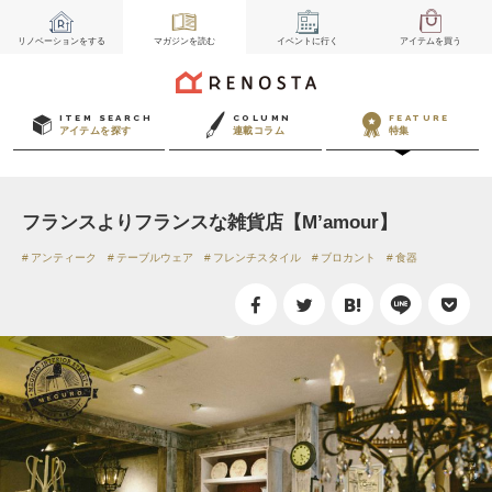
リノベーション
をする
マガジン
を読む
イベント
に行く
アイテム
を買う
ITEM SEARCH
COLUMN
FEATURE
アイテムを探す
連載コラム
特集
フランスよりフランスな雑貨店【M’amour】
アンティーク
テーブルウェア
フレンチスタイル
ブロカント
食器