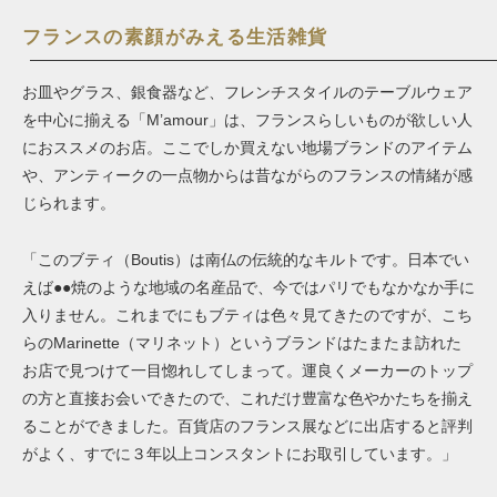
フランスの素顔がみえる生活雑貨
お皿やグラス、銀食器など、フレンチスタイルのテーブルウェア
を中心に揃える「M’amour」は、フランスらしいものが欲しい人
におススメのお店。ここでしか買えない地場ブランドのアイテム
や、アンティークの一点物からは昔ながらのフランスの情緒が感
じられます。
「このブティ（Boutis）は南仏の伝統的なキルトです。日本でい
えば●●焼のような地域の名産品で、今ではパリでもなかなか手に
入りません。これまでにもブティは色々見てきたのですが、こち
らのMarinette（マリネット）というブランドはたまたま訪れた
お店で見つけて一目惚れしてしまって。運良くメーカーのトップ
の方と直接お会いできたので、これだけ豊富な色やかたちを揃え
ることができました。百貨店のフランス展などに出店すると評判
がよく、すでに３年以上コンスタントにお取引しています。」