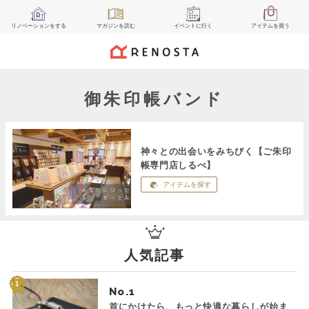
リノベーション
をする
マガジン
を読む
イベント
に行く
アイテム
を買う
御朱印帳バンド
神々との出会いをみちびく【ご朱印
帳専門店しるべ】
アイテムを探す
人気記事
No.
首にかけたら、もっと快適な暮らしが始ま