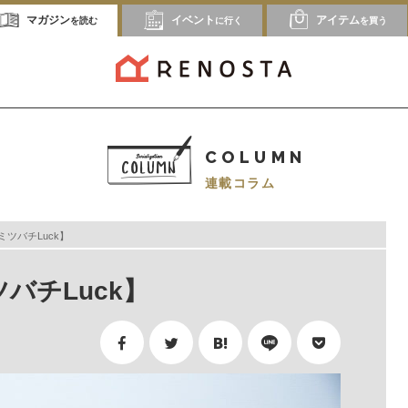
マガジン
イベント
アイテム
を読む
に行く
を買う
COLUMN
連載コラム
ツバチLuck】
バチLuck】