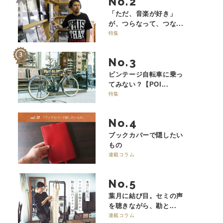
No.
「ただ、音楽が好き」
が、つらなって、つな...
特集
No.
ビンテージ自転車に乗っ
てみない？【POI...
特集
No.
ブックカバーで隠したい
もの
連載コラム
No.
葉月に結び目。セミの声
を聴きながら、勘と...
連載コラム