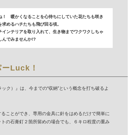
ね！ 暖かくなることを心待ちにしていた花たちも咲き
を求めるハチたちも飛び回る頃。
チインテリアを取り入れて、生き物までワクワクしちゃ
しんでみませんか!?
ーLuck！
ラック）』は、今までの“収納”という概念を打ち破るよ
することができ、専用の金具に針をはめるだけで簡単に
ットの石膏釘２箇所留めの場合でも、６キロ程度の重み