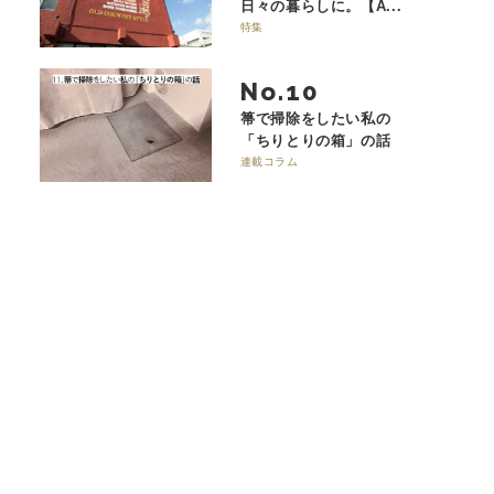
日々の暮らしに。【A...
特集
No.
箒で掃除をしたい私の
「ちりとりの箱」の話
連載コラム