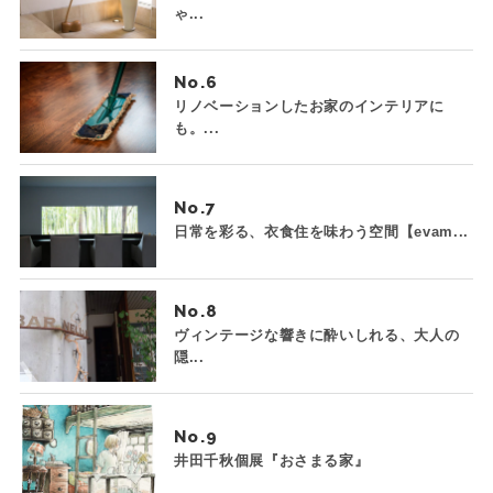
ゃ...
No.
リノベーションしたお家のインテリアに
も。...
No.
日常を彩る、衣食住を味わう空間【evam...
No.
ヴィンテージな響きに酔いしれる、大人の
隠...
No.
井田千秋個展『おさまる家』