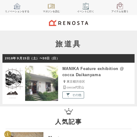
リノベーション
をする
マガジン
を読む
イベント
に行く
アイテム
を買う
旅道具
2018年９月15日（土）〜30日（日）
MANIKA Feature exhibition @
cocca Daikanyama
東京都渋谷区
cocca代官山
その他
人気記事