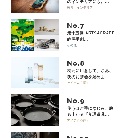
のインテリアにも。...
家具・インテリア
No.
第十五回 ARTS&CRAFT
静岡手創...
その他
No.
枕元に用意して、さあ、
夜のお茶会を始めよ...
アイテムを探す
No.
使うほど手になじみ、腕
も上がる「良理道具...
アイテムを探す