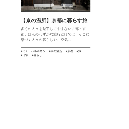
【京の温所】京都に暮らす旅
多くの人々を魅了してやまない古都・京
都。ほんのわずかな旅行だけでは、そこに
息づく人々の暮らしや、空気...
ミナ・ペルホネン
京の温所
京都
旅
日常
暮らし