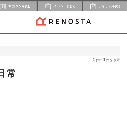
マガジン
イベント
アイテム
を読む
に行く
を買う
1
1
件中
件を表示
日常