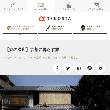
リノベーション
をする
マガジン
を読む
イベント
に行く
アイテム
を買う
ITEM SEARCH
COLUMN
FEATURE
アイテムを探す
連載コラム
特集
【京の温所】京都に暮らす旅
ミナ・ペルホネン
京の温所
京都
旅
日常
暮らし