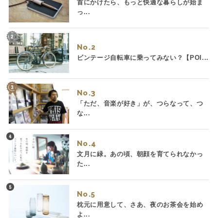
首にかけたら、もっと快適な暮らしが始ま
っ...
No.
ビンテージ自転車に乗ってみない？【POI...
No.
「ただ、音楽が好き」が、つらなって、つ
な...
No.
文月に緑。あの頃、朝顔を育てられなかっ
た...
No.
枕元に用意して、さあ、夜のお茶会を始め
よ...