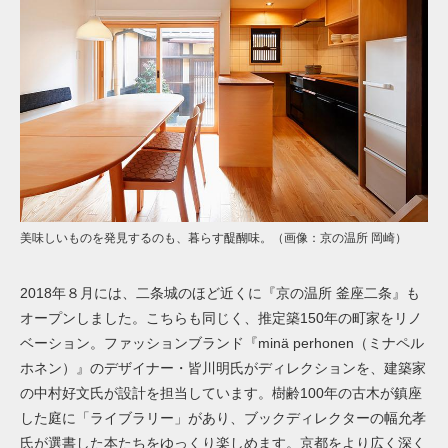
美味しいものを発見するのも、暮らす醍醐味。（画像：京の温所 岡崎）
2018年８月には、二条城のほど近くに『京の温所 釜座二条』も
オープンしました。こちらも同じく、推定築150年の町家をリノ
ベーション。ファッションブランド『minä perhonen（ミナペル
ホネン）』のデザイナー・皆川明氏がディレクションを、建築家
の中村好文氏が設計を担当しています。樹齢100年の古木が鎮座
した庭に「ライブラリー」があり、ブックディレクターの幅允孝
氏が選書した本たちをゆっくり楽しめます。京都をより広く深く