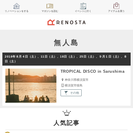
リノベーション
をする
マガジン
を読む
イベント
に行く
アイテム
を買う
無人島
2018年８月４日（土）、11日（土）、18日（土）、25日（土）、９月１日（土）、８
日（土）
TROPICAL DISCO in Sarushima
神奈川県横須賀市
横須賀市猿島
その他
人気記事