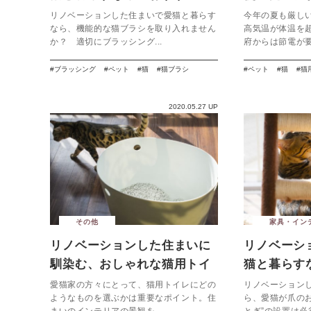
猫ブラシ７選
ッド７選
リノベーションした住まいで愛猫と暮らす
今年の夏も厳し
なら、機能的な猫ブラシを取り入れません
高気温が体温を
か？ 適切にブラッシング...
府からは節電が要
ブラッシング
ペット
猫
猫ブラシ
ペット
猫
猫
2020.05.27 UP
その他
家具・イン
リノベーションした住まいに
リノベーシ
馴染む、おしゃれな猫用トイ
猫と暮らす
レ
とぎを置こ
愛猫家の方々にとって、猫用トイレにどの
リノベーション
ようなものを選ぶかは重要なポイント。住
ら、愛猫が爪の
まいのインテリアの景観を...
とぎ”の設置は必須