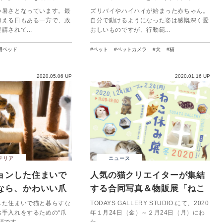
ば、外出中も安心！
い暑さとなっています。最
ズリバイやハイハイが始まった赤ちゃん。
超える日もある一方で、政
自分で動けるようになった姿は感慨深く愛
請されて...
おしいものですが、行動範...
用ベッド
ペット
ペットカメラ
犬
猫
2020.05.06 UP
2020.01.16 UP
テリア
ニュース
ョンした住まいで
人気の猫クリエイターが集結
なら、かわいい爪
する合同写真＆物販展「ねこ
う
休み展」冬の本祭を開催！
した住まいで猫と暮らすな
TODAYS GALLERY STUDIO.にて、2020
お手入れをするための“爪
年１月24日（金）～２月24日（月）にわ
です。...
た...