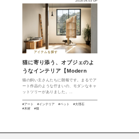
2018.04.03 UP
アイテムを探す
猫に寄り添う、オブジェのよ
うなインテリア【Modern
Cat Tree NEKO】
猫の飼い主さんたちに朗報です。まるでア
ート作品のような佇まいの、モダンなキャ
ットツリーがありました。...
アート
インテリア
ペット
大理石
木材
猫