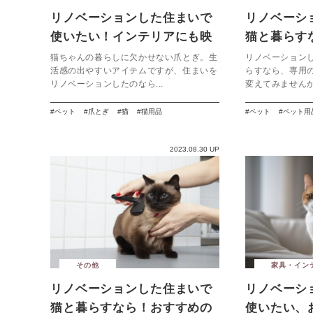
リノベーションした住まいで
リノベーシ
使いたい！インテリアにも映
猫と暮らす
える猫用爪とぎ
水機を取り
猫ちゃんの暮らしに欠かせない爪とぎ。生
リノベーション
活感の出やすいアイテムですが、住まいを
らすなら、専用
リノベーションしたのなら...
変えてみませんか
ペット
爪とぎ
猫
猫用品
ペット
ペット用
2023.08.30 UP
その他
家具・イン
リノベーションした住まいで
リノベーシ
猫と暮らすなら！おすすめの
使いたい、