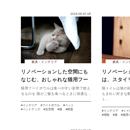
2018.09.02 UP
家具・インテリア
家具・イン
リノベーションした空間にも
リノベーシ
なじむ、おしゃれな猫用フー
は、スタイ
ドボウル
レを
猫用フードボウルは食べやすい姿勢で使え
猫トイレは猫の
るものを 猫がご飯を食べるときに快適な...
もきれい好きな
ト...
インテリア
フードボウル
ペット
ペットグッズ
住空間
猫
餌皿
インテリア
トイ
掃除
猫
猫用