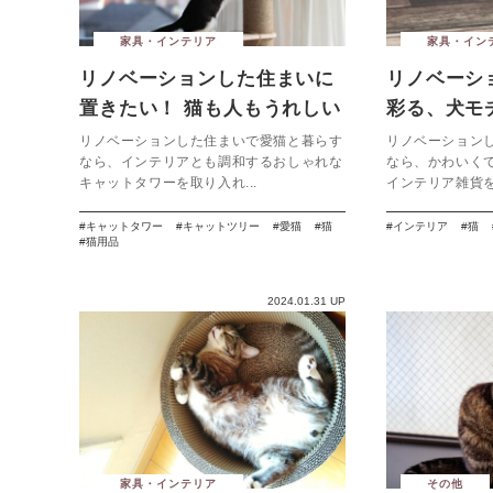
家具・インテリア
家具・イン
リノベーションした住まいに
リノベーシ
置きたい！ 猫も人もうれしい
彩る、犬モ
おしゃれなキャットタワー７
ア雑貨７選
リノベーションした住まいで愛猫と暮らす
リノベーション
なら、インテリアとも調和するおしゃれな
なら、かわいく
選
キャットタワーを取り入れ...
インテリア雑貨を
キャットタワー
キャットツリー
愛猫
猫
インテリア
猫
猫用品
2024.01.31 UP
家具・インテリア
その他