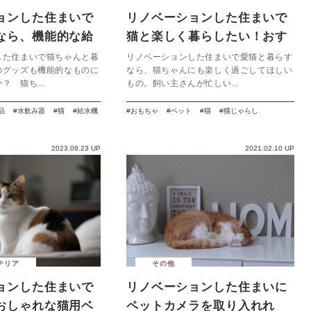
ョンした住まいで
リノベーションした住まいで
なら、機能的な給
猫と楽しく暮らしたい！おす
入れよう
すめの猫用おもちゃ７選
した住まいで猫ちゃんと暮
リノベーションした住まいで愛猫と暮らす
のグッズも機能的なものに
なら、猫ちゃんにも楽しく過ごしてほしい
？ 猫ち...
もの。飼い主さんが忙しい...
品
水飲み器
猫
給水機
おもちゃ
ペット
猫
猫じゃらし
2023.08.23 UP
2021.02.10 UP
テリア
その他
ョンした住まいで
リノベーションした住まいに
おしゃれな猫用ベ
ペットカメラを取り入れれ