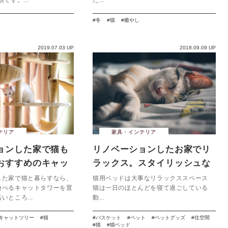
冬
猫
癒やし
2019.07.03 UP
2018.09.09 UP
テリア
家具・インテリア
ョンした家で猫も
リノベーションしたお家でリ
おすすめのキャッ
ラックス。スタイリッシュな
猫用ベッド
した家で猫と暮らすなら、
猫用ベッドは大事なリラックススペース
遊べるキャットタワーを置
猫は一日のほとんどを寝て過ごしている
いところ...
動...
キャットツリー
猫
バスケット
ペット
ペットグッズ
住空間
猫
猫ベッド