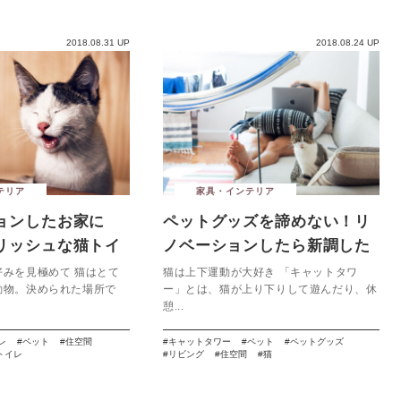
2018.08.31 UP
2018.08.24 UP
テリア
家具・インテリア
ョンしたお家に
ペットグッズを諦めない！リ
リッシュな猫トイ
ノベーションしたら新調した
い、モダンなキャットタワー
好みを見極めて 猫はとて
猫は上下運動が大好き 「キャットタワ
動物。決められた場所で
ー」とは、猫が上り下りして遊んだり、休
憩...
レ
ペット
住空間
キャットタワー
ペット
ペットグッズ
トイレ
リビング
住空間
猫