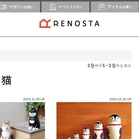
マガジン
イベント
アイテム
を読む
に行く
を買う
19
1-19
件中
件を表示
猫
2024.11.06 UP
2024.10.30 UP