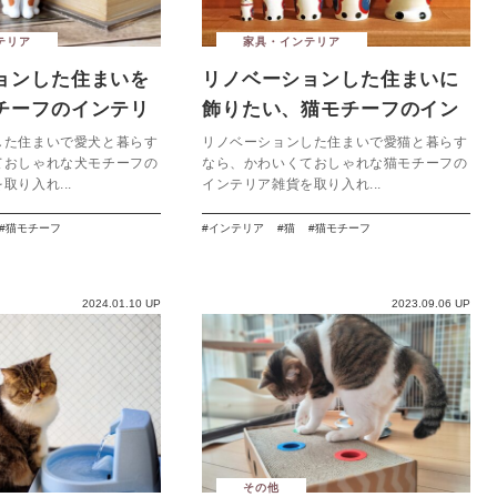
テリア
家具・インテリア
ョンした住まいを
リノベーションした住まいに
チーフのインテリ
飾りたい、猫モチーフのイン
テリア雑貨７選
した住まいで愛犬と暮らす
リノベーションした住まいで愛猫と暮らす
ておしゃれな犬モチーフの
なら、かわいくておしゃれな猫モチーフの
取り入れ...
インテリア雑貨を取り入れ...
猫モチーフ
インテリア
猫
猫モチーフ
2024.01.10 UP
2023.09.06 UP
その他