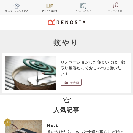
リノベーション
をする
マガジン
を読む
イベント
に行く
アイテム
を買う
蚊やり
リノベーションした住まいでは、蚊
取り線香だっておしゃれに使いた
い！
その他
人気記事
No.
首にかけたら、もっと快適な暮らしが始ま