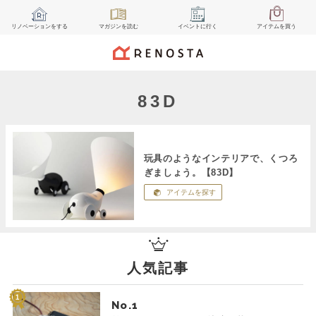
リノベーション
をする
マガジン
を読む
イベント
に行く
アイテム
を買う
83D
玩具のようなインテリアで、くつろ
ぎましょう。【83D】
アイテムを探す
人気記事
No.