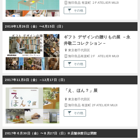
無印良品 有楽町 ２F ATELIER MUJI
その他
2018年1月26日（金）〜4月15日（日）
ギフト デザインの贈りもの展 －永
井敬二コレクション－
東京都千代田区
無印良品有楽町２F ATELIER MUJI
その他
2017年11月3日（金）～12月17日（日）
「え、ほん？」展
東京都千代田区
無印良品 有楽町 2F ATELIER MUJI
その他
2017年６月30日（金）〜８月27日（日）※店舗休館日は閉館