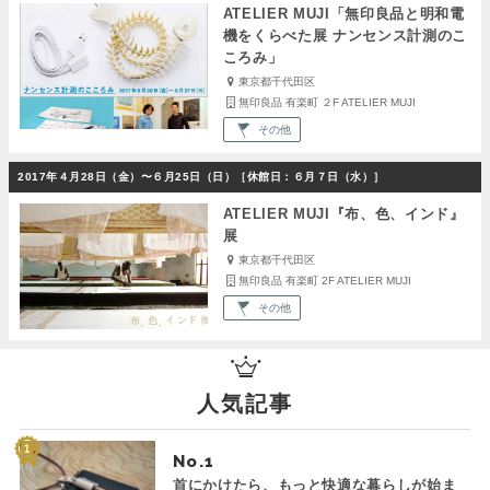
ATELIER MUJI「無印良品と明和電
機をくらべた展 ナンセンス計測のこ
ころみ」
東京都千代田区
無印良品 有楽町 ２F ATELIER MUJI
その他
2017年４月28日（金）〜６月25日（日）［休館日：６月７日（水）］
ATELIER MUJI『布、色、インド』
展
東京都千代田区
無印良品 有楽町 2F ATELIER MUJI
その他
人気記事
No.
首にかけたら、もっと快適な暮らしが始ま