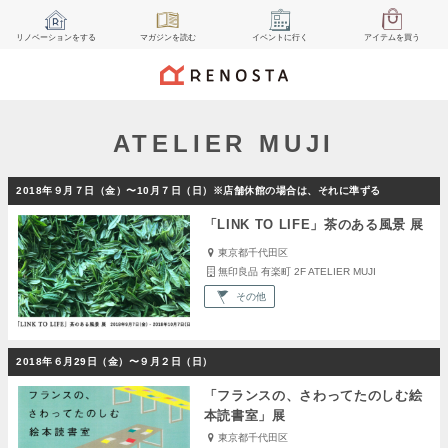
リノベーション
をする
マガジン
を読む
イベント
に行く
アイテム
を買う
ATELIER MUJI
2018年９月７日（金）〜10月７日（日）※店舗休館の場合は、それに準ずる
「LINK TO LIFE」茶のある風景 展
東京都千代田区
無印良品 有楽町 2F ATELIER MUJI
その他
2018年６月29日（金）〜９月２日（日）
「フランスの、さわってたのしむ絵
本読書室」展
東京都千代田区