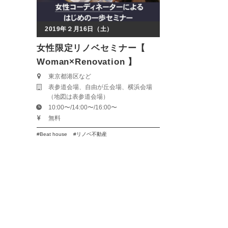
2019年２月16日（土）
女性限定リノベセミナー【
Woman×Renovation 】
東京都港区など
表参道会場、自由が丘会場、横浜会場
（地図は表参道会場）
10:00〜/14:00〜/16:00〜
無料
Beat house
リノベ不動産