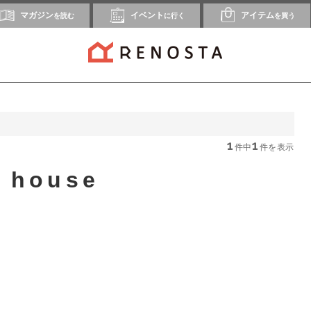
マガジン
イベント
アイテム
を読む
に行く
を買う
1
1
件中
件を表示
t house