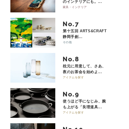
のインテリアにも。...
家具・インテリア
No.
第十五回 ARTS&CRAFT
静岡手創...
その他
No.
枕元に用意して、さあ、
夜のお茶会を始めよ...
アイテムを探す
No.
使うほど手になじみ、腕
も上がる「良理道具...
アイテムを探す