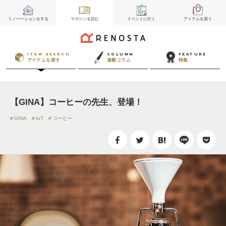
リノベーション
をする
マガジン
を読む
イベント
に行く
アイテム
を買う
ITEM SEARCH
COLUMN
FEATURE
アイテムを探す
連載コラム
特集
【GINA】コーヒーの先生、登場！
GINA
IoT
コーヒー