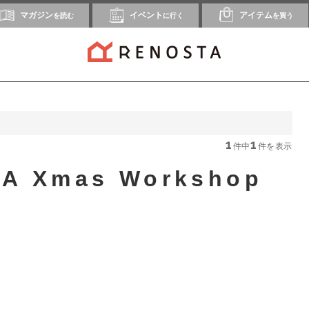
マガジン
イベント
アイテム
を読む
に行く
を買う
1
1
件中
件を表示
A Xmas Workshop