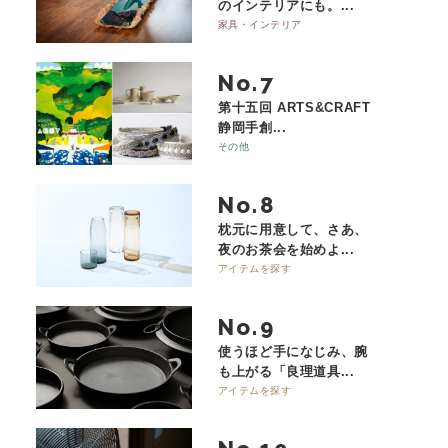
のインテリアにも。...
家具・インテリア
No.
第十五回 ARTS&CRAFT
静岡手創...
その他
No.
枕元に用意して、さあ、
夜のお茶会を始めよ...
アイテムを探す
No.
使うほど手になじみ、腕
も上がる「良理道具...
アイテムを探す