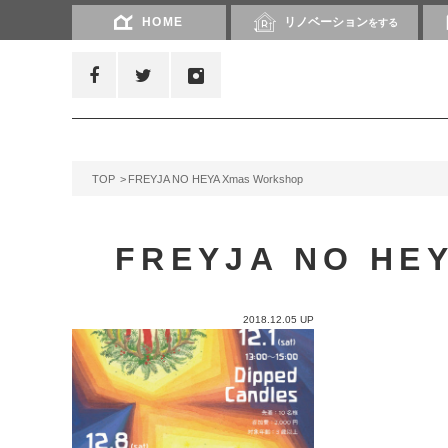
HOME
リノベーション
をする
TOP
FREYJA NO HEYA Xmas Workshop
FREYJA NO HEY
2018.12.05 UP