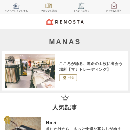
リノベーション
をする
マガジン
を読む
イベント
に行く
アイテム
を買う
MANAS
こころが踊る、運命の１枚に出会う
場所【マナトレーディング】
特集
人気記事
No.
首にかけたら、もっと快適な暮らしが始ま