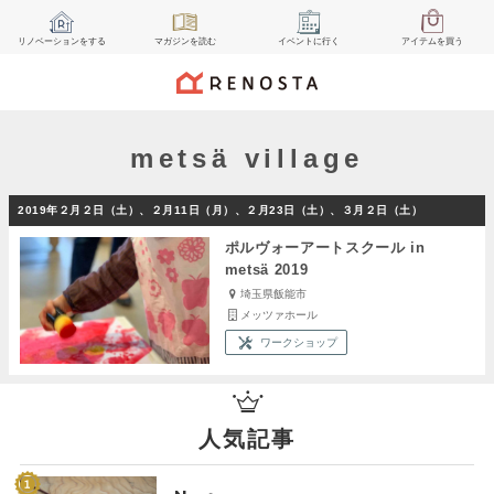
リノベーション
をする
マガジン
を読む
イベント
に行く
アイテム
を買う
metsä village
2019年２月２日（土）、２月11日（月）、２月23日（土）、３月２日（土）
ポルヴォーアートスクール in
metsä 2019
埼玉県飯能市
メッツァホール
ワークショップ
人気記事