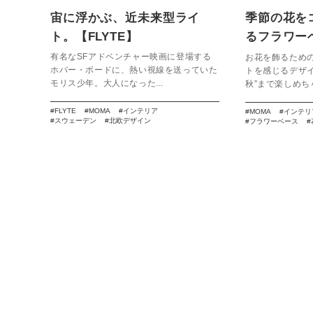
宙に浮かぶ、近未来型ライ
季節の花を
ト。【FLYTE】
るフラワーベ
Vase】
有名なSFアドベンチャー映画に登場する
お花を飾るため
ホバー・ボードに、熱い視線を送っていた
トを感じるデザ
モリス少年。大人になった...
秋”まで楽しめちゃ
FLYTE
MOMA
インテリア
MOMA
インテリ
スウェーデン
北欧デザイン
フラワーベース