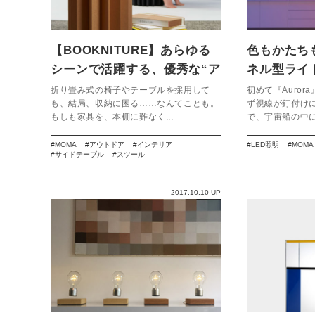
【BOOKNITURE】あらゆる
色もかたち
シーンで活躍する、優秀な“ア
ネル型ライト
シスタント”。
ト】
折り畳み式の椅子やテーブルを採用して
初めて『Auro
も、結局、収納に困る……なんてことも。
ず視線が釘付け
もしも家具を、本棚に難なく...
で、宇宙船の中にい
MOMA
アウトドア
インテリア
LED照明
MOMA
サイドテーブル
スツール
2017.10.10 UP