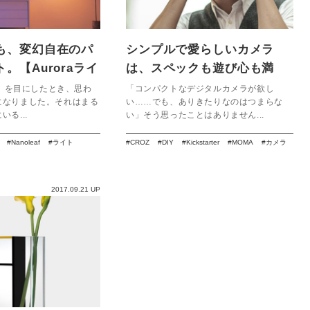
も、変幻自在のパ
シンプルで愛らしいカメラ
。【Auroraライ
は、スペックも遊び心も満
載！【CROZ】
ra』を目にしたとき、思わ
「コンパクトなデジタルカメラが欲し
になりました。それはまる
い……でも、ありきたりなのはつまらな
る...
い」そう思ったことはありません...
Nanoleaf
ライト
CROZ
DIY
Kickstarter
MOMA
カメラ
2017.09.21 UP