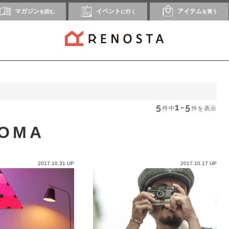
マガジン
イベント
アイテム
を読む
に行く
を買う
5
1-5
件中
件を表示
OMA
2017.10.31 UP
2017.10.17 UP