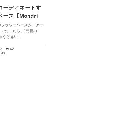
コーディネートす
ース【Mondri
のフラワーベースが、アー
インだったら、“芸術の
うと思い...
ア
お花
花瓶