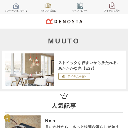
リノベーション
をする
マガジン
を読む
イベント
に行く
アイテム
を買う
MUUTO
ストイックな佇まいから放たれる、
あたたかな光【E27】
アイテムを探す
人気記事
No.
首にかけたら、もっと快適な暮らしが始ま