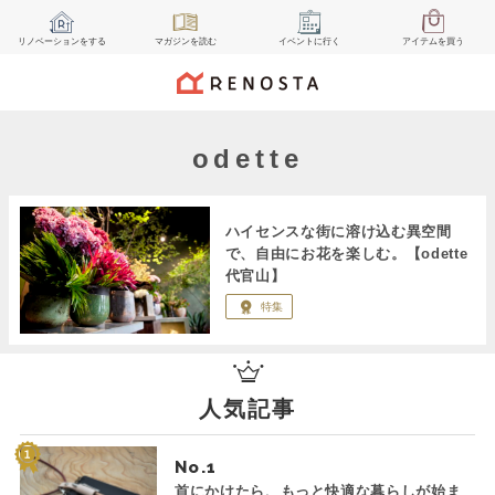
リノベーション
をする
マガジン
を読む
イベント
に行く
アイテム
を買う
odette
ハイセンスな街に溶け込む異空間
で、自由にお花を楽しむ。【odette
代官山】
特集
人気記事
No.
首にかけたら、もっと快適な暮らしが始ま