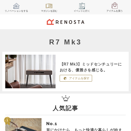
リノベーション
をする
マガジン
を読む
イベント
に行く
アイテム
を買う
R7 Mk3
【R7 Mk3】ミッドセンチュリーに
おける、優雅さを感じる。
アイテムを探す
人気記事
No.
首にかけたら、もっと快適な暮らしが始ま