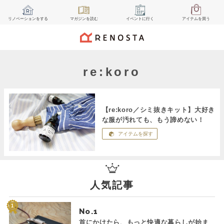
リノベーション
をする
マガジン
を読む
イベント
に行く
アイテム
を買う
re:koro
【re:koro／シミ抜きキット】大好き
な服が汚れても、もう諦めない！
アイテムを探す
人気記事
No.
首にかけたら、もっと快適な暮らしが始ま