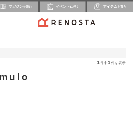
マガジン
イベント
アイテム
を読む
に行く
を買う
1
1
件中
件を表示
mulo