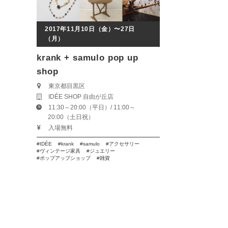
2017年11月10日（金）〜27日
（月）
krank + samulo pop up
shop
東京都目黒区
IDÉE SHOP 自由が丘店
11:30～20:00（平日）/ 11:00～
20:00（土日祝）
入場無料
IDÉE
krank
samulo
アクセサリー
ヴィンテージ家具
ジュエリー
ポップアップショップ
雑貨