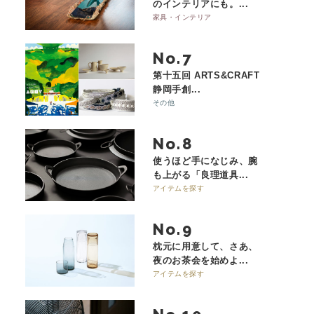
のインテリアにも。...
家具・インテリア
No.
第十五回 ARTS&CRAFT
静岡手創...
その他
No.
使うほど手になじみ、腕
も上がる「良理道具...
アイテムを探す
No.
枕元に用意して、さあ、
夜のお茶会を始めよ...
アイテムを探す