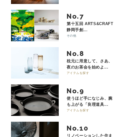
No.
第十五回 ARTS&CRAFT
静岡手創...
その他
No.
枕元に用意して、さあ、
夜のお茶会を始めよ...
アイテムを探す
No.
使うほど手になじみ、腕
も上がる「良理道具...
アイテムを探す
No.
リノベーションした住ま