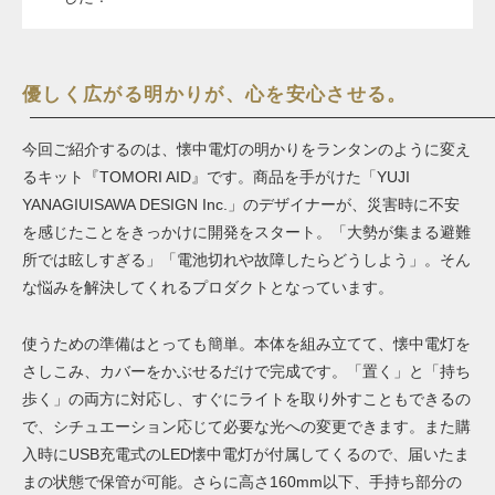
優しく広がる明かりが、心を安心させる。
今回ご紹介するのは、懐中電灯の明かりをランタンのように変え
るキット『TOMORI AID』です。商品を手がけた「YUJI
YANAGIUISAWA DESIGN Inc.」のデザイナーが、災害時に不安
を感じたことをきっかけに開発をスタート。「大勢が集まる避難
所では眩しすぎる」「電池切れや故障したらどうしよう」。そん
な悩みを解決してくれるプロダクトとなっています。
使うための準備はとっても簡単。本体を組み立てて、懐中電灯を
さしこみ、カバーをかぶせるだけで完成です。「置く」と「持ち
歩く」の両方に対応し、すぐにライトを取り外すこともできるの
で、シチュエーション応じて必要な光への変更できます。また購
入時にUSB充電式のLED懐中電灯が付属してくるので、届いたま
まの状態で保管が可能。さらに高さ160mm以下、手持ち部分の