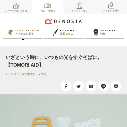
リノベーション
をする
マガジン
を読む
イベント
に行く
アイテム
を買う
ITEM SEARCH
COLUMN
FEATURE
アイテムを探す
連載コラム
特集
いざという時に、いつもの光をすぐそばに。
【TOMORI AID】
ランタン
懐中電灯
防災