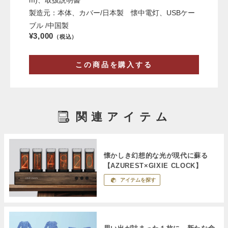
製造元：本体、カバー/日本製 懐中電灯、USBケー
ブル /中国製
¥3,000
（税込）
この商品を購入する
関連アイテム
懐かしき幻想的な光が現代に蘇る
【AZUREST×GIXIE CLOCK】
アイテムを探す