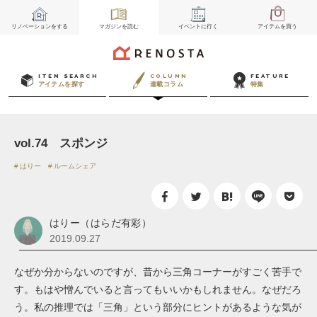
リノベーション
をする
マガジン
を読む
イベント
に行く
アイテム
を買う
ITEM SEARCH
COLUMN
FEATURE
アイテムを探す
連載コラム
特集
vol.74 スポンジ
はりー
ルームシェア
はりー（はらだ有彩）
2019.09.27
なぜか分からないのですが、昔から三角コーナーがすごく苦手で
す。もはや憎んでいると言ってもいいかもしれません。なぜだろ
う。私の推理では「三角」という部分にヒントがあるような気が