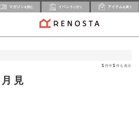
マガジン
イベント
アイテム
を読む
に行く
を買う
1
1
件中
件を表示
お月見