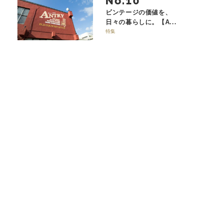
No.
ビンテージの価値を、
日々の暮らしに。【A...
特集