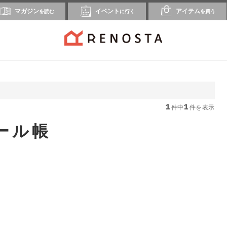
マガジン
イベント
アイテム
を読む
に行く
を買う
1
1
件中
件を表示
ール帳