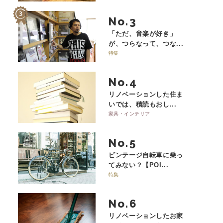
No.
「ただ、音楽が好き」
が、つらなって、つな...
特集
No.
リノベーションした住ま
いでは、積読もおし...
家具・インテリア
No.
ビンテージ自転車に乗っ
てみない？【POI...
特集
No.
リノベーションしたお家