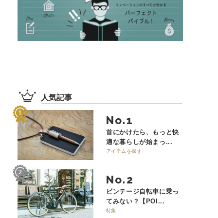
人気記事
No.
首にかけたら、もっと快
適な暮らしが始まっ...
アイテムを探す
No.
ビンテージ自転車に乗っ
てみない？【POI...
特集