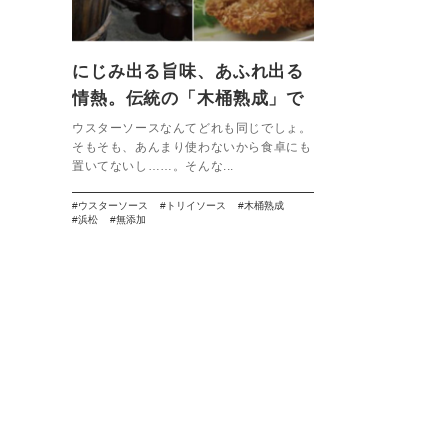
にじみ出る旨味、あふれ出る
情熱。伝統の「木桶熟成」で
つくる無添加ソース。【トリ
ウスターソースなんてどれも同じでしょ。
そもそも、あんまり使わないから食卓にも
イソース】
置いてないし……。そんな...
ウスターソース
トリイソース
木桶熟成
浜松
無添加