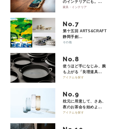
のインテリアにも。...
家具・インテリア
No.
第十五回 ARTS&CRAFT
静岡手創...
その他
No.
使うほど手になじみ、腕
も上がる「良理道具...
アイテムを探す
No.
枕元に用意して、さあ、
夜のお茶会を始めよ...
アイテムを探す