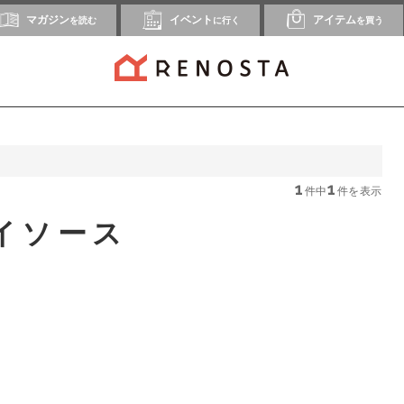
マガジン
イベント
アイテム
を読む
に行く
を買う
1
1
件中
件を表示
イソース