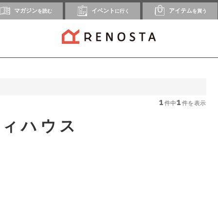
マガジン
イベント
アイテム
を読む
に行く
を買う
1
1
件中
件を表示
ティハウス