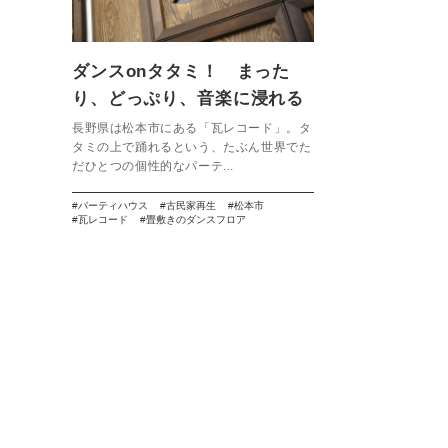
ダンスonタタミ！ まった
り、どっぷり、音楽に浸れる
古民家パーティハウス。【瓦
長野県は松本市にある「瓦レコード」。タ
タミの上で踊れるという、たぶん世界でた
レコード】
だひとつの個性的なパーテ...
パーティハウス
古民家再生
松本市
瓦レコード
畳敷きのダンスフロア