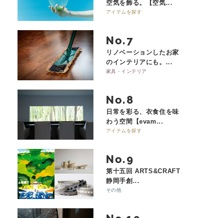
空気を飾る。【空気...
アイテムを探す
No.
リノベーションしたお家
のインテリアにも。...
家具・インテリア
No.
日常を彩る、衣食住を味
わう空間【evam...
アイテムを探す
No.
第十五回 ARTS&CRAFT
静岡手創...
その他