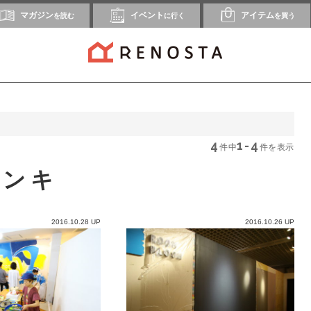
マガジン
イベント
アイテム
を読む
に行く
を買う
4
1-4
件中
件を表示
ペンキ
2016.10.28 UP
2016.10.26 UP