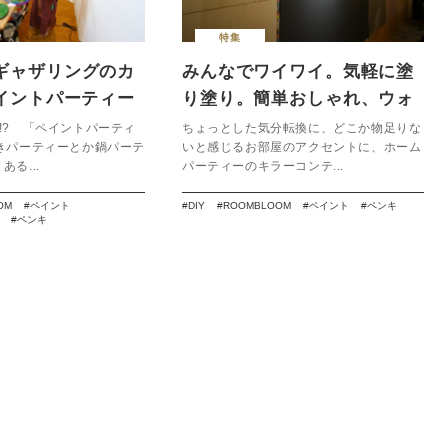
特集
ギャザリングのカ
みんなでワイワイ。気軽に塗
ペイントパーティー
り塗り。簡単おしゃれ、ウォ
ールペイント講座。
!? 「ペイントパーティ
ちょっとした気分転換に、どこか物足りな
きパーティーとか鍋パーテ
いと感じるお部屋のアクセントに、ホーム
る...
パーティーのキラーコンテ...
OM
ペイント
DIY
ROOMBLOOM
ペイント
ペンキ
ペンキ