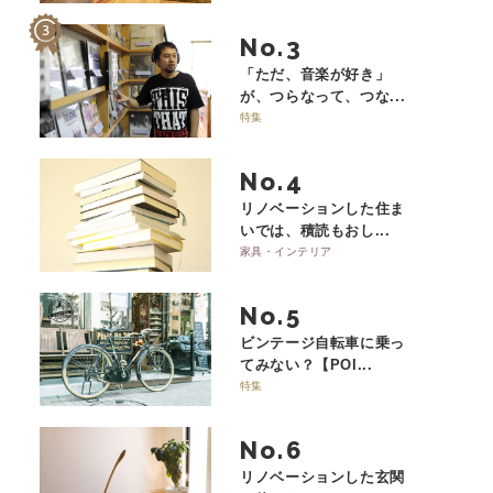
No.
「ただ、音楽が好き」
が、つらなって、つな...
特集
No.
リノベーションした住ま
いでは、積読もおし...
家具・インテリア
No.
ビンテージ自転車に乗っ
てみない？【POI...
特集
No.
リノベーションした玄関