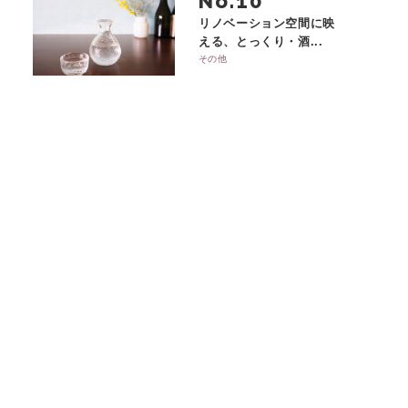
No.
リノベーション空間に映
える、とっくり・酒...
その他