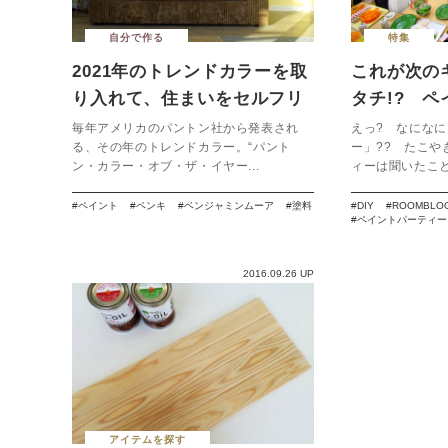
自分で作る
特集
2021年のトレンドカラーを取
これが次の
り入れて、住まいをセルフリ
タチ!? 
ノベーションしてみない？
のススメ。
毎年アメリカのパントン社から発表され
えっ? なになに
る、その年のトレンドカラー。“パント
ー」?? たこや
ン・カラー・オブ・ザ・イヤー...
ィーは聞いたことあ
ペイント
ペンキ
ベンジャミンムーア
塗料
DIY
ROOMBLO
ペイントパーティー
2016.09.26 UP
アイテムを探す