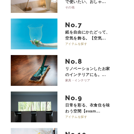
で使いたい、おしゃ...
その他
No.
紙を自由にかたどって、
空気を飾る。【空気...
アイテムを探す
No.
リノベーションしたお家
のインテリアにも。...
家具・インテリア
No.
日常を彩る、衣食住を味
わう空間【evam...
アイテムを探す