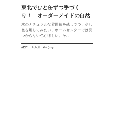
東北でひと缶ずつ手づく
り！ オーダーメイドの自然
塗料「U-oil for DIY」
木のナチュラルな雰囲気を残しつつ、少し
色を足してみたい。ホームセンターでは見
つからない色がほしい。そ...
DIY
U-oil
ペンキ