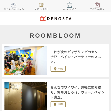
リノベーション
をする
マガジン
を読む
イベント
に行く
アイテム
を買う
ROOMBLOOM
これが次のギャザリングのカタ
チ!? ペイントパーティーのスス
メ。
特集
みんなでワイワイ。気軽に塗り塗
り。簡単おしゃれ、ウォールペイン
ト講座。
特集