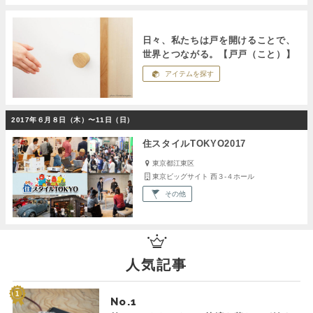
日々、私たちは戸を開けることで、
世界とつながる。【戸戸（こと）】
アイテムを探す
2017年６月８日（木）〜11日（日）
住スタイルTOKYO2017
東京都江東区
東京ビッグサイト 西３-４ホール
その他
人気記事
No.