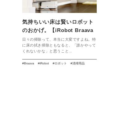
気持ちいい床は賢いロボット
のおかげ。【iRobot Braava
jet 240】
日々の掃除って、本当に大変ですよね。特
に床の拭き掃除ともなると、「誰かやって
くれないかな」と思うこと...
Braava
iRobot
ロボット
清掃用品