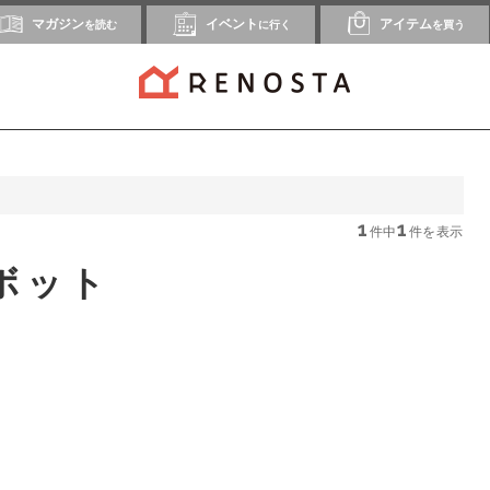
マガジン
イベント
アイテム
を読む
に行く
を買う
1
1
件中
件を表示
ボット