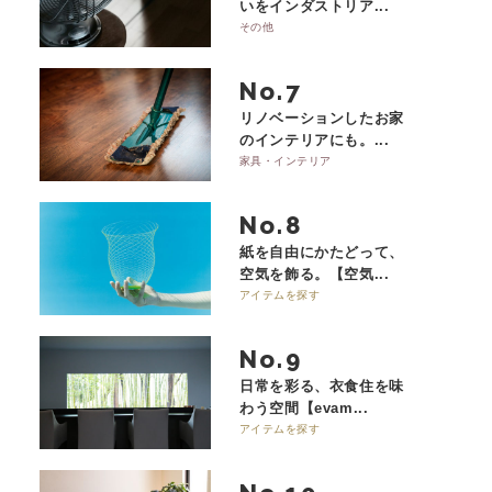
いをインダストリア...
その他
No.
リノベーションしたお家
のインテリアにも。...
家具・インテリア
No.
紙を自由にかたどって、
空気を飾る。【空気...
アイテムを探す
No.
日常を彩る、衣食住を味
わう空間【evam...
アイテムを探す