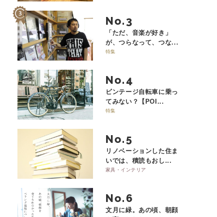
No.
「ただ、音楽が好き」
が、つらなって、つな...
特集
No.
ビンテージ自転車に乗っ
てみない？【POI...
特集
No.
リノベーションした住ま
いでは、積読もおし...
家具・インテリア
No.
文月に緑。あの頃、朝顔