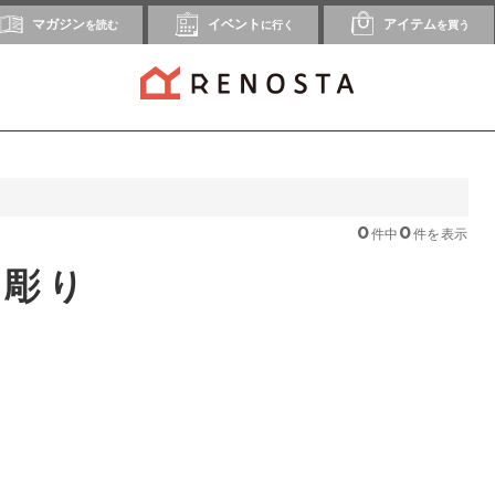
マガジン
イベント
アイテム
を読む
に行く
を買う
0
0
件中
件を表示
木彫り