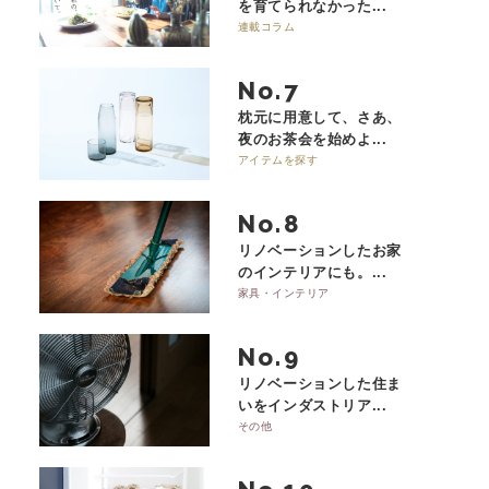
を育てられなかった...
連載コラム
No.
枕元に用意して、さあ、
夜のお茶会を始めよ...
アイテムを探す
No.
リノベーションしたお家
のインテリアにも。...
家具・インテリア
No.
リノベーションした住ま
いをインダストリア...
その他