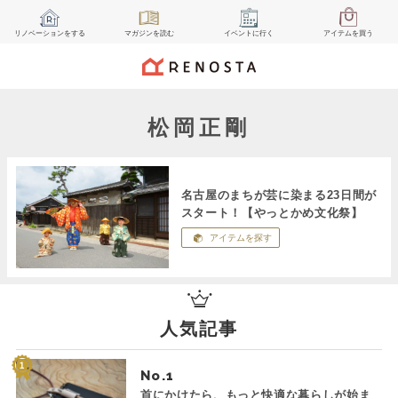
リノベーション
をする
マガジン
を読む
イベント
に行く
アイテム
を買う
松岡正剛
名古屋のまちが芸に染まる23日間が
スタート！【やっとかめ文化祭】
アイテムを探す
人気記事
No.
首にかけたら、もっと快適な暮らしが始ま