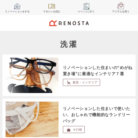
リノベーション
をする
マガジン
を読む
イベント
に行く
アイテム
を買う
洗濯
リノベーションした住まいの“めがね
置き場”に最適なインテリア７選
家具・インテリア
リノベーションした住まいで使いた
い、おしゃれで機能的なランドリー
バッグ
その他