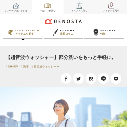
リノベーション
をする
マガジン
を読む
イベント
に行く
アイテム
を買う
ITEM SEARCH
COLUMN
FEATURE
アイテムを探す
連載コラム
特集
【超音波ウォッシャー】部分洗いをもっと手軽に。
SHARP
洗濯
超音波ウォッシャー