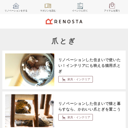
リノベーション
をする
マガジン
を読む
イベント
に行く
アイテム
を買う
爪とぎ
リノベーションした住まいで使いた
い！インテリアにも映える猫用爪と
ぎ
家具・インテリア
リノベーションした住まいで猫と暮
らすなら、かわいい爪とぎを置こう
家具・インテリア