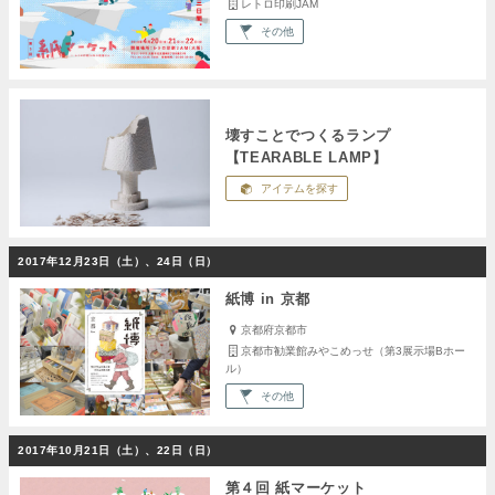
レトロ印刷JAM
その他
壊すことでつくるランプ
【TEARABLE LAMP】
アイテムを探す
2017年12月23日（土）、24日（日）
紙博 in 京都
京都府京都市
京都市勧業館みやこめっせ（第3展示場Bホー
ル）
その他
2017年10月21日（土）、22日（日）
第４回 紙マーケット