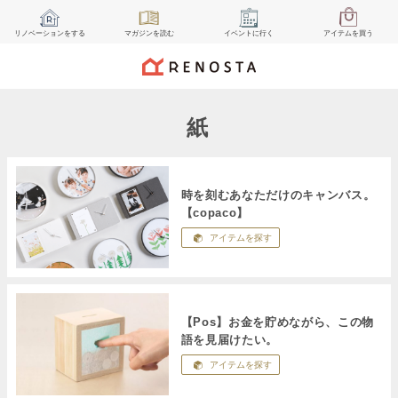
リノベーション
をする
マガジン
を読む
イベント
に行く
アイテム
を買う
紙
時を刻むあなただけのキャンバス。
【copaco】
アイテムを探す
【Pos】お金を貯めながら、この物
語を見届けたい。
アイテムを探す