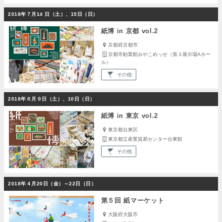
2018年７月14 日（土）、15日（日）
紙博 in 京都 vol.2
京都府京都市
京都市勧業館みやこめっせ（第３展示場Aホー
ル）
その他
2018年６月９日（土）、10日（日）
紙博 in 東京 vol.2
東京都台東区
東京都立産業貿易センター台東館
その他
2018年４月20日（金）～22日（日）
第５回 紙マーケット
大阪府大阪市