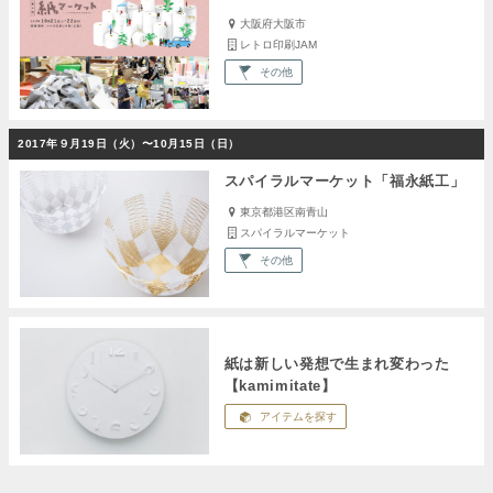
大阪府大阪市
レトロ印刷JAM
その他
2017年９月19日（火）〜10月15日（日）
スパイラルマーケット「福永紙工」
東京都港区南青山
スパイラルマーケット
その他
紙は新しい発想で生まれ変わった
【kamimitate】
アイテムを探す