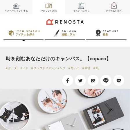
リノベーション
をする
マガジン
を読む
イベント
に行く
アイテム
を買う
ITEM SEARCH
COLUMN
FEATURE
アイテムを探す
連載コラム
特集
時を刻むあなただけのキャンバス。【copaco】
オーダーメイド
クラウドファンディング
思い出
時計
紙