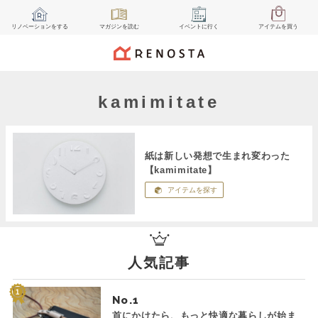
リノベーション
をする
マガジン
を読む
イベント
に行く
アイテム
を買う
kamimitate
紙は新しい発想で生まれ変わった
【kamimitate】
アイテムを探す
人気記事
No.
首にかけたら、もっと快適な暮らしが始ま