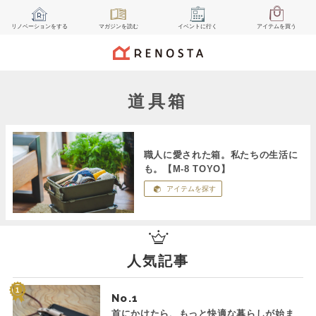
リノベーション
をする
マガジン
を読む
イベント
に行く
アイテム
を買う
道具箱
職人に愛された箱。私たちの生活に
も。【M-8 TOYO】
アイテムを探す
人気記事
No.
首にかけたら、もっと快適な暮らしが始ま