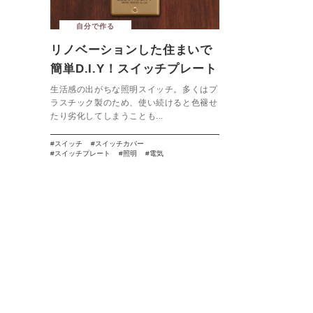
自分で作る
リノベーションした住まいで
簡単D.I.Y！スイッチプレート
を変えてみよう
生活感の出がちな照明スイッチ。多くはプ
ラスチック製のため、使い続けると色褪せ
たり劣化してしまうことも...
スイッチ
スイッチカバー
スイッチプレート
照明
電気