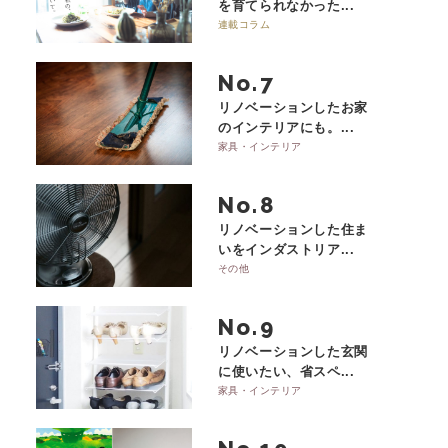
を育てられなかった...
連載コラム
No.
リノベーションしたお家
のインテリアにも。...
家具・インテリア
No.
リノベーションした住ま
いをインダストリア...
その他
No.
リノベーションした玄関
に使いたい、省スペ...
家具・インテリア