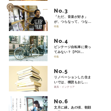
No.
「ただ、音楽が好き」
が、つらなって、つな...
特集
No.
ビンテージ自転車に乗っ
てみない？【POI...
特集
No.
リノベーションした住ま
いでは、積読もおし...
家具・インテリア
No.
文月に緑。あの頃、朝顔