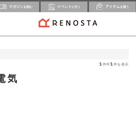
マガジン
イベント
アイテム
を読む
に行く
を買う
1
1
件中
件を表示
電気