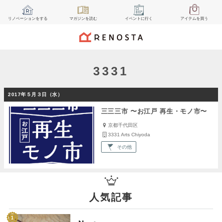
リノベーション
をする
マガジン
を読む
イベント
に行く
アイテム
を買う
3331
2017年５月３日（水）
三三三市 〜お江戸 再生・モノ市〜
京都千代田区
3331 Arts Chiyoda
その他
人気記事