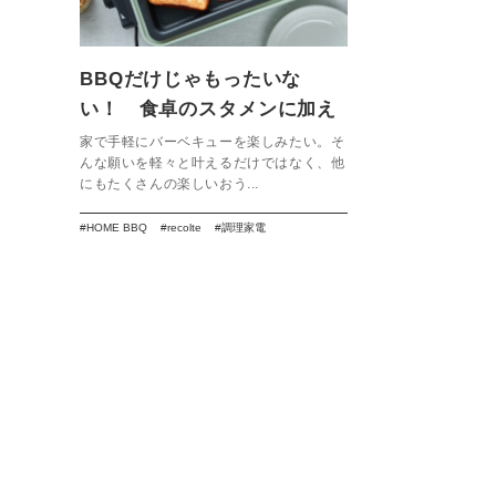
BBQだけじゃもったいな
い！ 食卓のスタメンに加え
たいレコルトの【HOME
家で手軽にバーベキューを楽しみたい。そ
んな願いを軽々と叶えるだけではなく、他
BBQ】
にもたくさんの楽しいおう...
HOME BBQ
recolte
調理家電