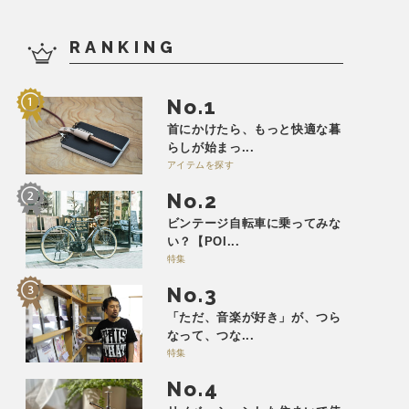
RANKING
No.
首にかけたら、もっと快適な暮
らしが始まっ...
アイテムを探す
No.
ビンテージ自転車に乗ってみな
い？【POI...
特集
No.
「ただ、音楽が好き」が、つら
なって、つな...
特集
No.