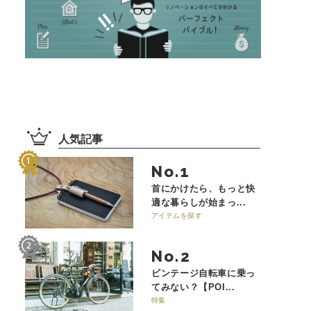
人気記事
No.
首にかけたら、もっと快
適な暮らしが始まっ...
アイテムを探す
No.
ビンテージ自転車に乗っ
てみない？【POI...
特集