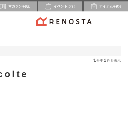
マガジン
イベント
アイテム
を読む
に行く
を買う
1
1
件中
件を表示
colte