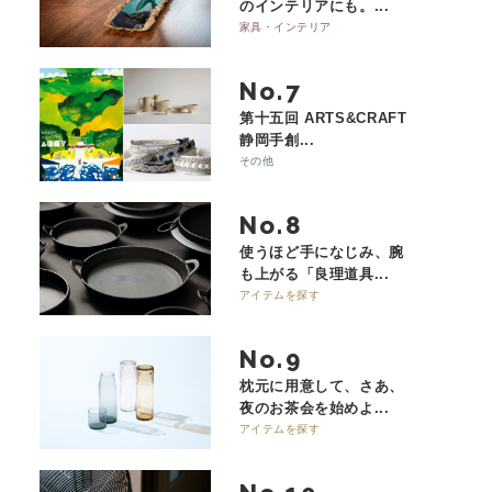
のインテリアにも。...
家具・インテリア
No.
第十五回 ARTS&CRAFT
静岡手創...
その他
No.
使うほど手になじみ、腕
も上がる「良理道具...
アイテムを探す
No.
枕元に用意して、さあ、
夜のお茶会を始めよ...
アイテムを探す