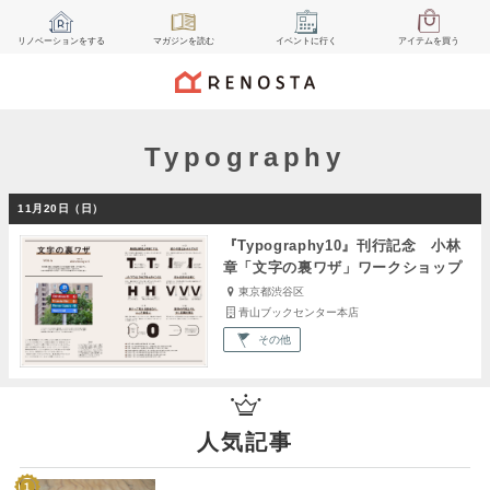
リノベーション
をする
マガジン
を読む
イベント
に行く
アイテム
を買う
Typography
11月20日（日）
『Typography10』刊行記念 小林
章「文字の裏ワザ」ワークショップ
東京都渋谷区
青山ブックセンター本店
その他
人気記事