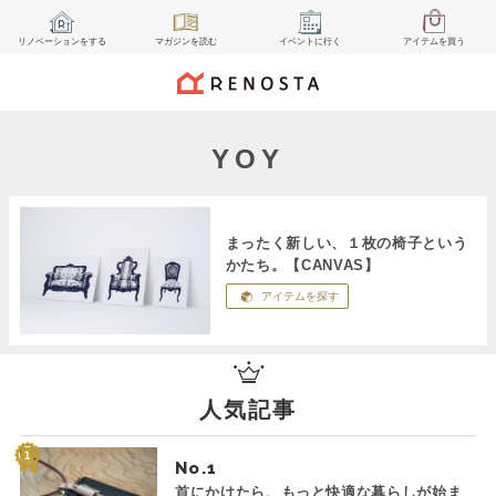
リノベーション
をする
マガジン
を読む
イベント
に行く
アイテム
を買う
YOY
まったく新しい、１枚の椅子という
かたち。【CANVAS】
アイテムを探す
人気記事
No.
首にかけたら、もっと快適な暮らしが始ま