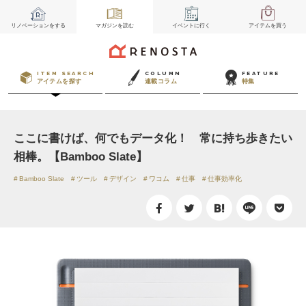
リノベーション
をする
マガジン
を読む
イベント
に行く
アイテム
を買う
ITEM SEARCH
COLUMN
FEATURE
アイテムを探す
連載コラム
特集
ここに書けば、何でもデータ化！ 常に持ち歩きたい
相棒。【Bamboo Slate】
Bamboo Slate
ツール
デザイン
ワコム
仕事
仕事効率化