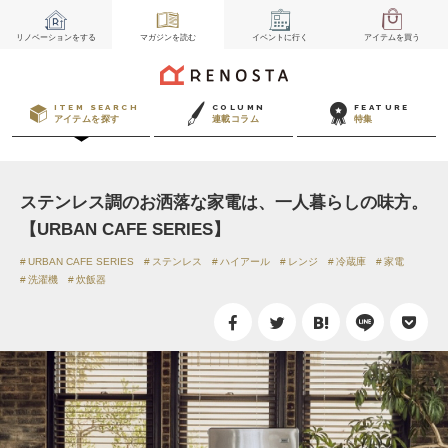
リノベーション
をする
マガジン
を読む
イベント
に行く
アイテム
を買う
ITEM SEARCH
COLUMN
FEATURE
アイテムを探す
連載コラム
特集
ステンレス調のお洒落な家電は、一人暮らしの味方。
【URBAN CAFE SERIES】
URBAN CAFE SERIES
ステンレス
ハイアール
レンジ
冷蔵庫
家電
洗濯機
炊飯器