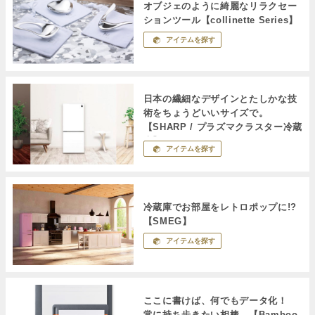
オブジェのように綺麗なリラクセー
ションツール【collinette Series】
アイテムを探す
日本の繊細なデザインとたしかな技
術をちょうどいいサイズで。
【SHARP / プラズマクラスター冷蔵
庫】
アイテムを探す
冷蔵庫でお部屋をレトロポップに!?
【SMEG】
アイテムを探す
ここに書けば、何でもデータ化！
常に持ち歩きたい相棒。【Bamboo